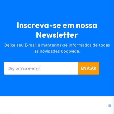
I
n
s
c
r
e
v
a
-
s
e
e
m
n
o
s
s
a
N
e
w
s
l
e
t
t
e
r
Deixe seu E-mail e mantenha-se informados de todas
as novidades Coopvida.
ENVIAR