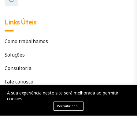
Links Úteis
Como trabalhamos
Soluções
Consultoria
Fale conosco
A sua experiência neste site será melhorada ao permitir
Notícias
cookies.
Permitir cookies
©2026 Coopvida Saúde. Todos os direitos reservados.
CNPJ: 35.071.525/0001-00