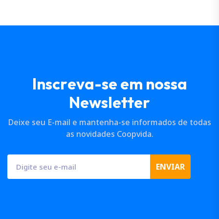
I
n
s
c
r
e
v
a
-
s
e
e
m
n
o
s
s
a
N
e
w
s
l
e
t
t
e
r
Deixe seu E-mail e mantenha-se informados de todas
as novidades Coopvida.
ENVIAR