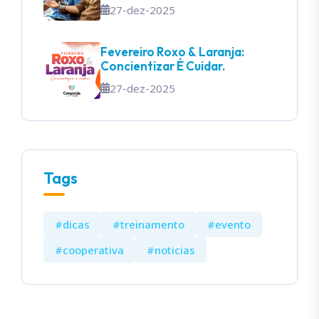
27-dez-2025
Fevereiro Roxo & Laranja:
Concientizar É Cuidar.
27-dez-2025
Tags
#dicas
#treinamento
#evento
#cooperativa
#noticias